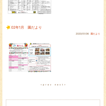
02年1月 園だより
2020/01/06
園だより
＜ｐｒｅｖ
ｎｅｘｔ＞