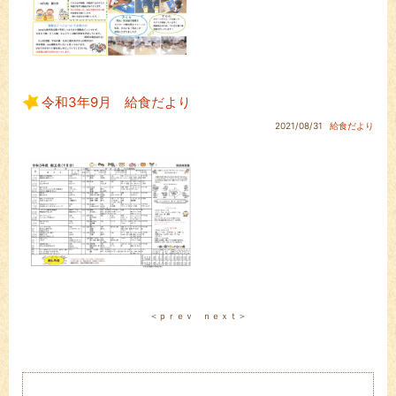
令和3年9月 給食だより
2021/08/31
給食だより
＜ｐｒｅｖ
ｎｅｘｔ＞