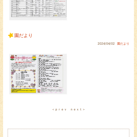
園だより
2024/04/02
園だより
＜ｐｒｅｖ
ｎｅｘｔ＞