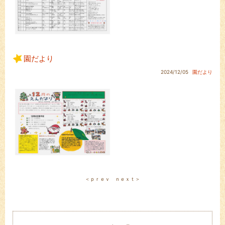
園だより
2024/12/05
園だより
＜ｐｒｅｖ
ｎｅｘｔ＞