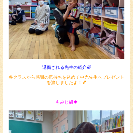
退職される先生の紹介🍃
各クラスから感謝の気持ちを込めて中光先生へプレゼント
を渡しましたよ！💕
もみじ組🍁