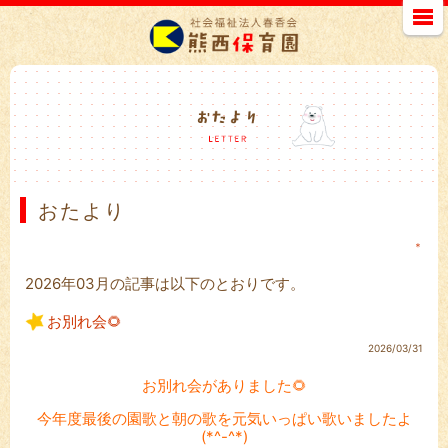
おたより
＊
2026年03月の記事は以下のとおりです。
お別れ会🌻
2026/03/31
お別れ会がありました🌻
今年度最後の園歌と朝の歌を元気いっぱい歌いましたよ
(*^-^*)