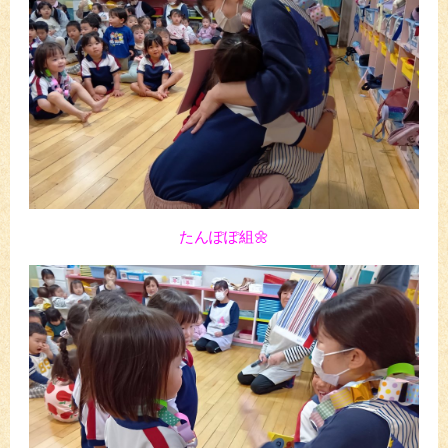
たんぽぽ組🌼