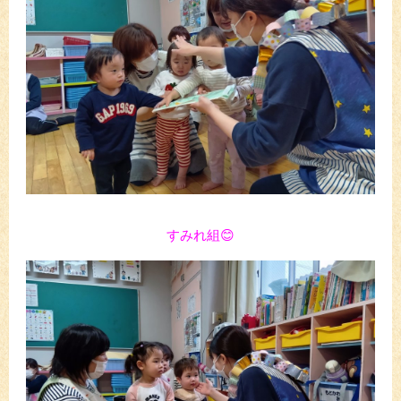
すみれ組😊